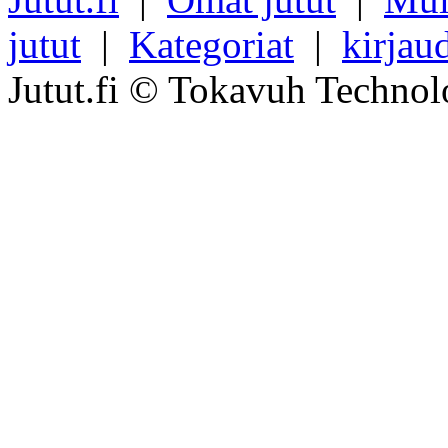
jutut
|
Kategoriat
|
kirjau
Jutut.fi © Tokavuh Technol