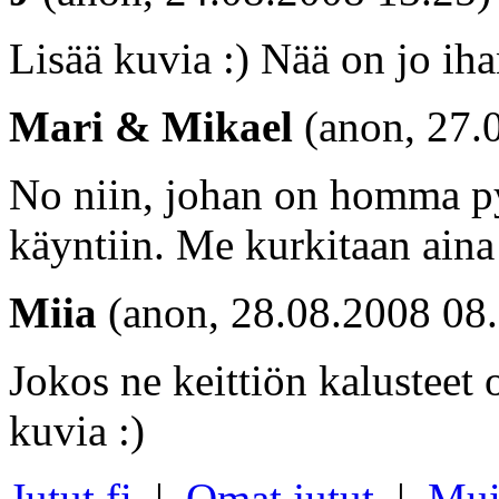
Lisää kuvia :) Nää on jo ih
Mari & Mikael
(anon, 27.
No niin, johan on homma pyö
käyntiin. Me kurkitaan aina v
Miia
(anon, 28.08.2008 08
Jokos ne keittiön kalusteet o
kuvia :)
Jutut.fi
|
Omat jutut
|
Mui