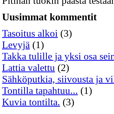
Pitihän tuokin päästä testa
Uusimmat kommentit
Tasoitus alkoi
(3)
Levyjä
(1)
Takka tulille ja yksi osa sei
Lattia valettu
(2)
Sähköputkia, siivousta ja vi
Tontilla tapahtuu...
(1)
Kuvia tontilta.
(3)