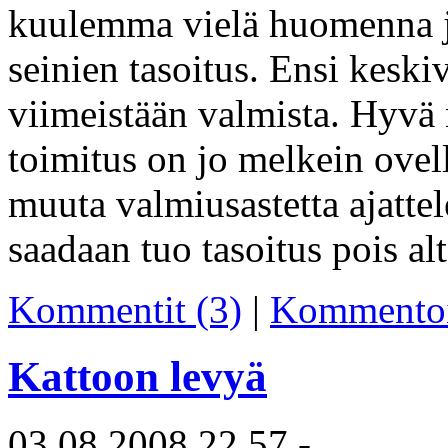
kuulemma vielä huomenna ja 
seinien tasoitus. Ensi kes
viimeistään valmista. Hyvä 
toimitus on jo melkein ovel
muuta valmiusastetta ajatte
saadaan tuo tasoitus pois alt
Kommentit (3)
|
Kommento
Kattoon levyä
03.08.2008 22.57 -