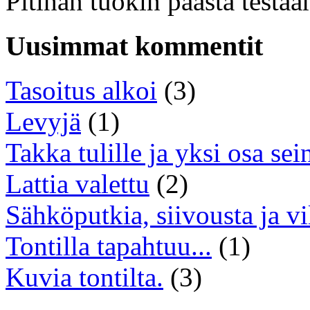
Pitihän tuokin päästä testa
Uusimmat kommentit
Tasoitus alkoi
(3)
Levyjä
(1)
Takka tulille ja yksi osa sei
Lattia valettu
(2)
Sähköputkia, siivousta ja vi
Tontilla tapahtuu...
(1)
Kuvia tontilta.
(3)