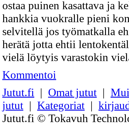
ostaa puinen kasattava ja kek
hankkia vuokralle pieni kon
selvitellä jos työmatkalla eh
herätä jotta ehtii lentokentä
vielä löytyis varastokin viel
Kommentoi
Jutut.fi
|
Omat jutut
|
Mui
jutut
|
Kategoriat
|
kirjau
Jutut.fi © Tokavuh Technol