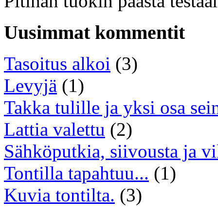
Pitihän tuokin päästä testa
Uusimmat kommentit
Tasoitus alkoi
(3)
Levyjä
(1)
Takka tulille ja yksi osa sei
Lattia valettu
(2)
Sähköputkia, siivousta ja vi
Tontilla tapahtuu...
(1)
Kuvia tontilta.
(3)