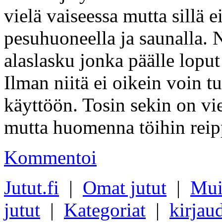
vielä vaiseessa mutta sillä ei
pesuhuoneella ja saunalla. N
alaslasku jonka päälle loput
Ilman niitä ei oikein voin t
käyttöön. Tosin sekin on vi
mutta huomenna töihin reipp
Kommentoi
Jutut.fi
|
Omat jutut
|
Mui
jutut
|
Kategoriat
|
kirjau