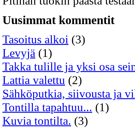
Pitihän tuokin päästä testa
Uusimmat kommentit
Tasoitus alkoi
(3)
Levyjä
(1)
Takka tulille ja yksi osa sei
Lattia valettu
(2)
Sähköputkia, siivousta ja vi
Tontilla tapahtuu...
(1)
Kuvia tontilta.
(3)