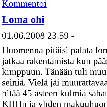
Kommentoi
Loma ohi
01.06.2008 23.59 -
Huomenna pitäisi palata loma
jatkaa rakentamista kun pääs
kimppuun. Tänään tuli muur
seiniä. Vielä jäi muurattav
pitää 45 asteen kulmia sahata
KHHn ja yhden makuuhuonee